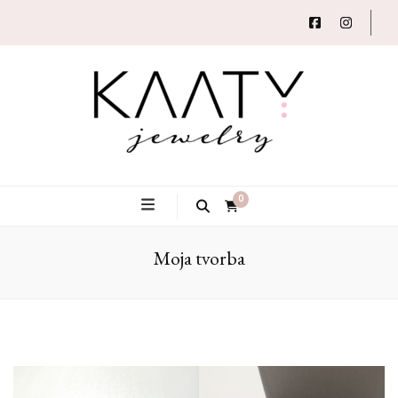
Autorský šperk
Kaaty
0
Moja tvorba
Jewelry