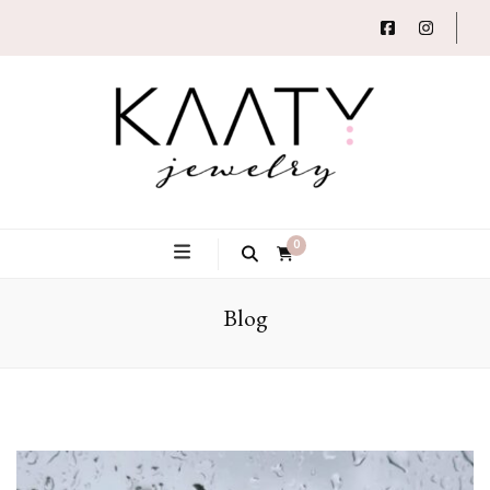
Autorský šperk
Kaaty
0
Blog
Jewelry