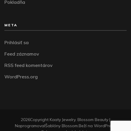
Pokladňa
META
Prihlásiť sa
Feed záznamov
RSS feed komentárov
WordPress.org
2026Copyright
Kaaty Jewelry
.
Blossom Beauty |
Naprogramoval
Šablóny Blossom
.Beží na
WordPress
.