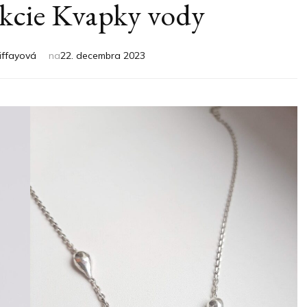
ekcie Kvapky vody
iffayová
na
22. decembra 2023