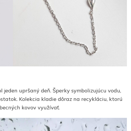
ol jeden upršaný deň. Šperky symbolizujúcu vodu,
statok. Kolekcia kladie dôraz na recykláciu, ktorú
becných kovov využívať.