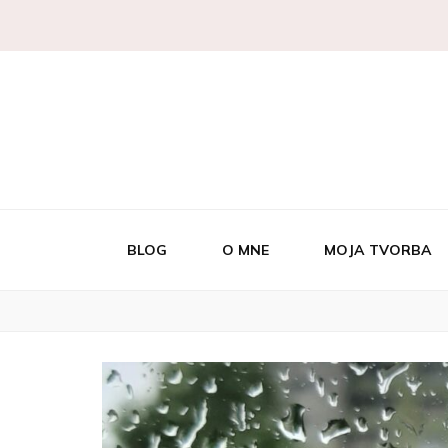
Autorský šperk
Kaaty Je
BLOG
O MNE
MOJA TVORBA