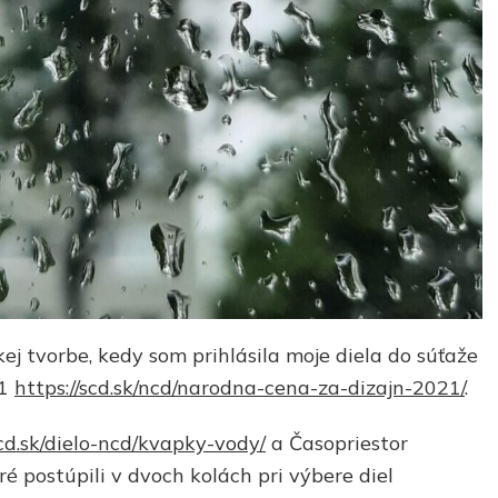
j tvorbe, kedy som prihlásila moje diela do súťaže
21
https://scd.sk/ncd/narodna-cena-za-dizajn-2021/
.
scd.sk/dielo-ncd/kvapky-vody/
a Časopriestor
ré postúpili v dvoch kolách pri výbere diel