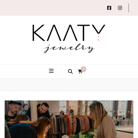
Autorský šperk
Kaaty
0
Jewelry