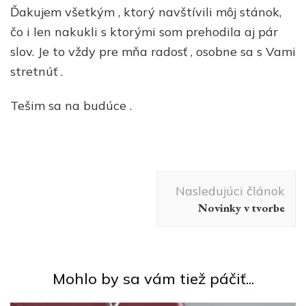
Ďakujem všetkým , ktorý navštívili môj stánok,
čo i len nakukli s ktorými som prehodila aj pár
slov. Je to vždy pre mňa radosť , osobne sa s Vami
stretnúť .
Tešim sa na budúce .
Navigácia
Nasledujúci článok
v
Novinky v tvorbe
článku
Mohlo by sa vám tiež páčiť...