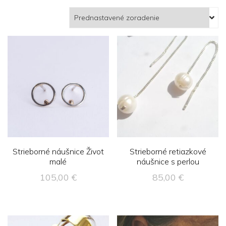
Strieborné náušnice Život
Strieborné retiazkové
malé
náušnice s perlou
105,00
€
85,00
€