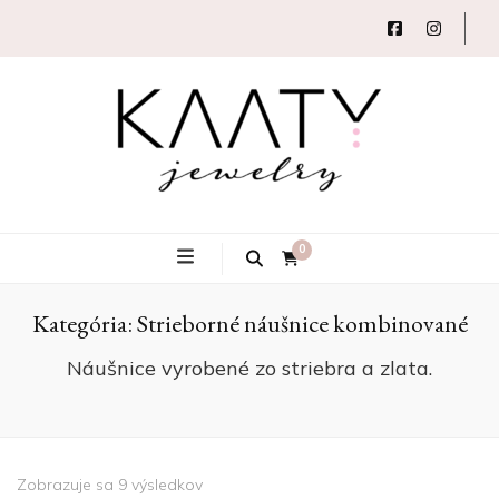
Autorský šperk
Kaaty
0
Kategória:
Strieborné náušnice kombinované
Jewelry
Náušnice vyrobené zo striebra a zlata.
Zobrazuje sa 9 výsledkov