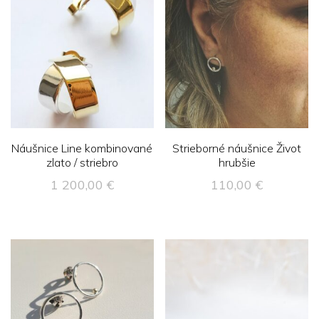
Náušnice Line kombinované
Strieborné náušnice Život
zlato / striebro
hrubšie
1 200,00
€
110,00
€