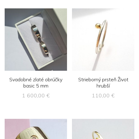
Svadobné zlaté obrúčky
Strieborný prsteň Život
basic 5 mm
hrubší
1 600,00
€
110,00
€