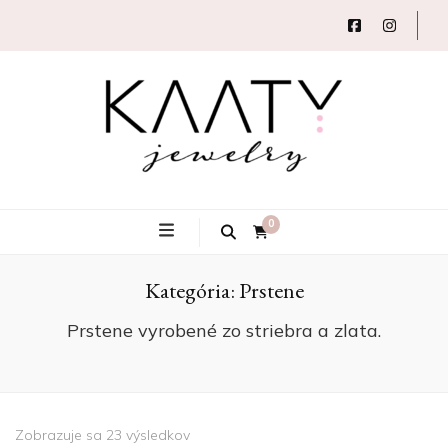
Autorský šperk
Kaaty
0
Kategória:
Prstene
Jewelry
Prstene vyrobené zo striebra a zlata.
Zobrazuje sa 23 výsledkov