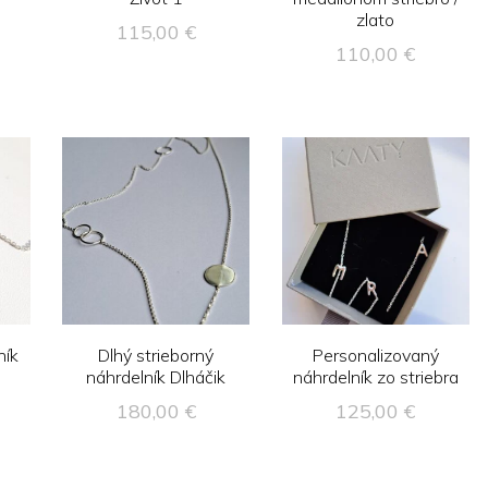
zlato
115,00
€
110,00
€
ník
Dlhý strieborný
Personalizovaný
náhrdelník Dlháčik
náhrdelník zo striebra
180,00
€
125,00
€