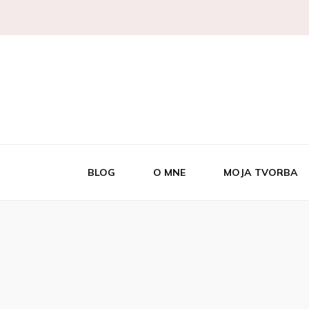
Autorský šperk
Kaaty Je
BLOG
O MNE
MOJA TVORBA