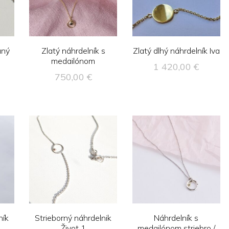
aný
Zlatý náhrdelník s
Zlatý dlhý náhrdelník Iva
medailónom
1 420,00
€
750,00
€
ník
Strieborný náhrdelnik
Náhrdelník s
Život 1
medailónom striebro /