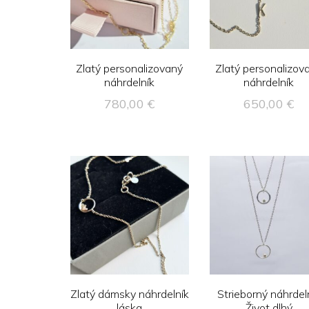
Zlatý personalizovaný
Zlatý personalizov
náhrdelník
náhrdelník
780,00
€
650,00
€
Zlatý dámsky náhrdelník
Strieborný náhrdel
láska
Život dlhý