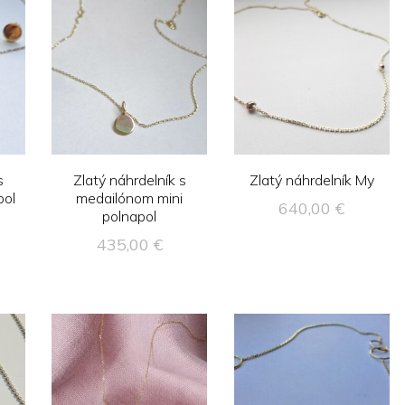
s
Zlatý náhrdelník s
Zlatý náhrdelník My
pol
medailónom mini
640,00
€
polnapol
435,00
€