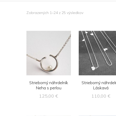
Zobrazených 1–24 z 25 výsledkov
Strieborný náhrdelník
Strieborný náhrdel
Neha s perlou
Láskavá
125,00
€
110,00
€