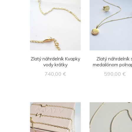
Zlatý náhrdelník Kvapky
Zlatý náhrdelník 
vody krátky
medailónom polna
740,00
€
590,00
€