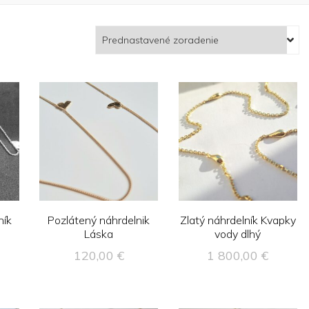
ník
Pozlátený náhrdelnik
Zlatý náhrdelník Kvapky
Láska
vody dlhý
120,00
€
1 800,00
€