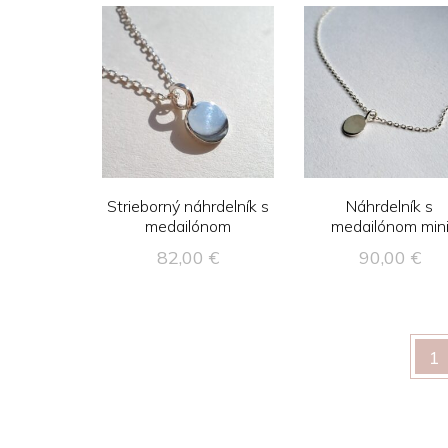
Strieborný náhrdelník s
Náhrdelník s
medailónom
medailónom min
82,00
€
90,00
€
1