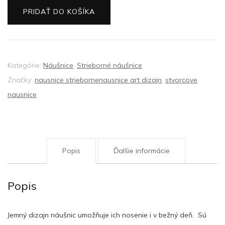
náušnice
PRIDAŤ DO KOŠÍKA
Kategórie:
Náušnice
,
Strieborné náušnice
Značky:
nausnice striebornenausnice art dizajn
,
stvorcove
nausnice
Popis
Ďalšie informácie
Popis
Jemný dizajn náušnic umožňuje ich nosenie i v bežný deň. Sú