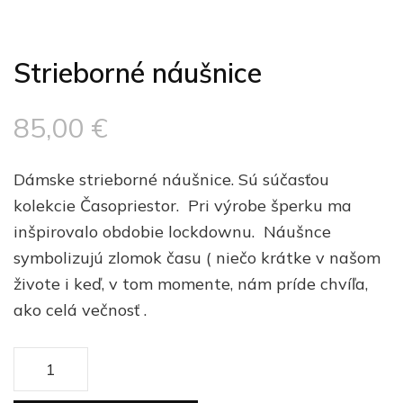
Strieborné náušnice
85,00
€
Dámske strieborné náušnice. Sú súčasťou
kolekcie Časopriestor. Pri výrobe šperku ma
inšpirovalo obdobie lockdownu. Náušnce
symbolizujú zlomok času ( niečo krátke v našom
živote i keď, v tom momente, nám príde chvíľa,
ako celá večnosť .
množstvo
Strieborné