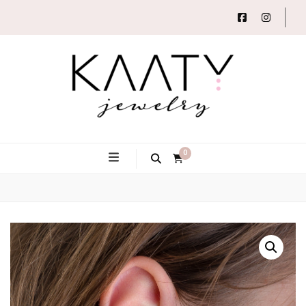
Autorský šperk
Kaaty
0
Jewelry