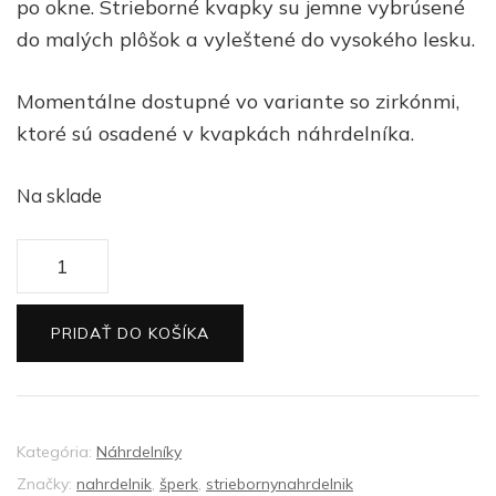
po okne. Strieborné kvapky su jemne vybrúsené
do malých plôšok a vyleštené do vysokého lesku.
Momentálne dostupné vo variante so zirkónmi,
ktoré sú osadené v kvapkách náhrdelníka.
Na sklade
množstvo
Strieborný
náhrdelník
PRIDAŤ DO KOŠÍKA
kvapky
Kategória:
Náhrdelníky
Značky:
nahrdelnik
,
šperk
,
striebornynahrdelnik