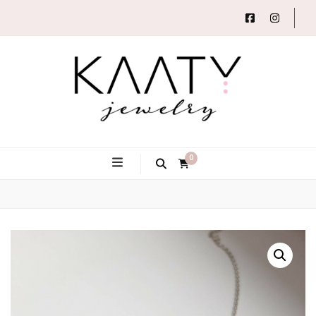
Autorský šperk
Kaaty
0
Jewelry