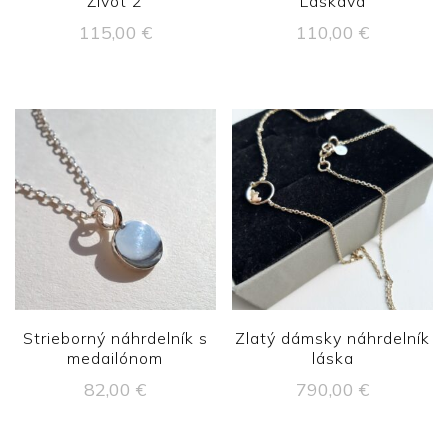
Život 2
Láskavá
115,00
€
110,00
€
Strieborný náhrdelník s
Zlatý dámsky náhrdelník
medailónom
láska
82,00
€
790,00
€