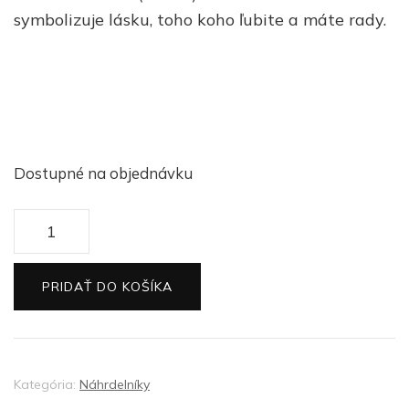
symbolizuje lásku, toho koho ľubite a máte rady.
Dostupné na objednávku
množstvo
Strieborný
náhrdelník
PRIDAŤ DO KOŠÍKA
Láska
Kategória:
Náhrdelníky