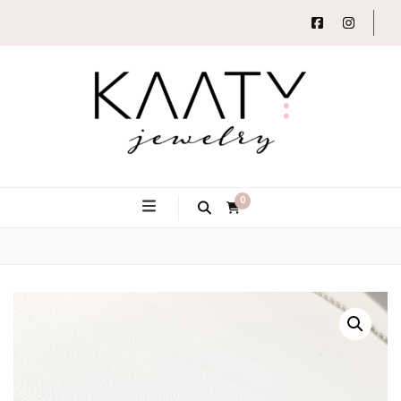
Autorský šperk
Kaaty
0
Jewelry