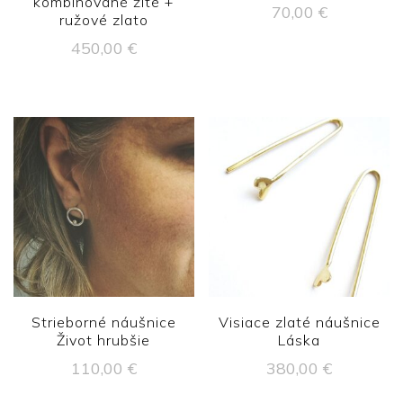
kombinované žlté +
70,00
€
ružové zlato
450,00
€
Strieborné náušnice
Visiace zlaté náušnice
Život hrubšie
Láska
110,00
€
380,00
€