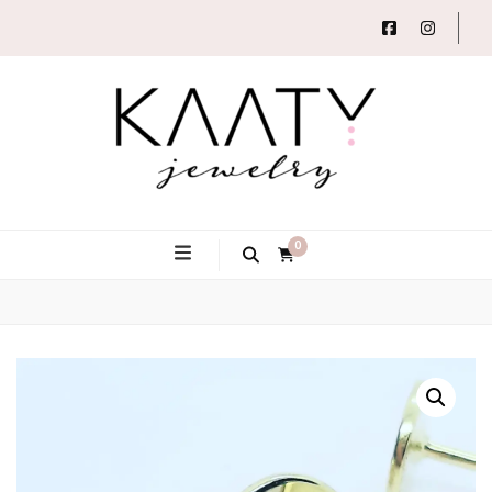
Autorský šperk
Kaaty
0
Jewelry