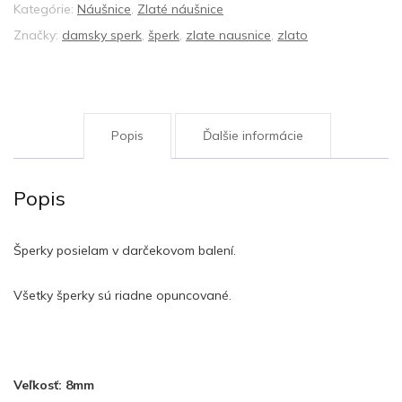
Kategórie:
Náušnice
,
Zlaté náušnice
Značky:
damsky sperk
,
šperk
,
zlate nausnice
,
zlato
Popis
Ďalšie informácie
Popis
Šperky posielam v darčekovom balení.
Všetky šperky sú riadne opuncované.
Veľkosť: 8mm