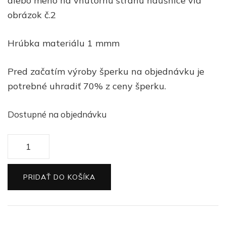
alebo meno na vnútornú stranu náušnice viď
obrázok č.2
Hrúbka materiálu 1 mmm
Pred začatím výroby šperku na objednávku je
potrebné uhradiť 70% z ceny šperku.
Dostupné na objednávku
množstvo
Zlaté
náušnice
PRIDAŤ DO KOŠÍKA