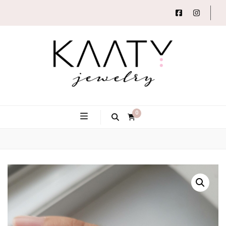
Autorský šperk
Kaaty
0
Jewelry