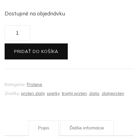
Dostupné na objednávku
množstvo
Zlatý
dámsky
PRIDAŤ DO KOŠÍKA
prsteň
Kategória:
Prstene
Značky:
prsten zlaty
,
sperky
,
trojitý prsten
,
zlato
,
zlatyprsten
Popis
Ďalšie informácie