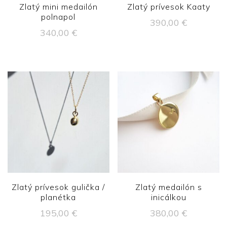
Zlatý mini medailón
Zlatý prívesok Kaaty
polnapol
390,00
€
340,00
€
Zlatý prívesok gulička /
Zlatý medailón s
planétka
inicálkou
195,00
€
380,00
€