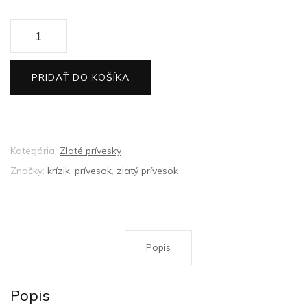
množstvo
Zlatý
prívesok
PRIDAŤ DO KOŠÍKA
krížik
Kategória:
Zlaté prívesky
Značky:
krízik
,
prívesok
,
zlatý prívesok
Popis
Popis