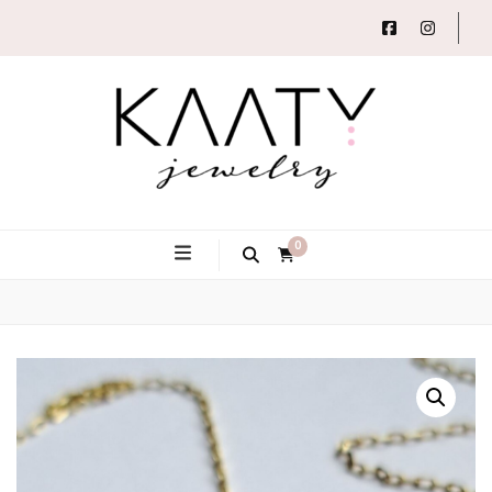
Autorský šperk
Kaaty
0
Jewelry