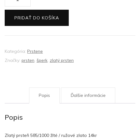
Zlatý
prsteň
PRIDAŤ DO KOŠÍKA
život
Kategória:
Prstene
Značky:
prsten
,
šperk
,
zlatý prsten
Popis
Ďalšie informácie
Popis
Zlatý prsteň 585/1000 žlté / ružové zlato 14kr