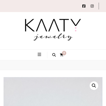
Autorský šperk
Kaaty
0
Jewelry