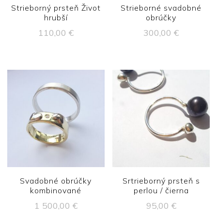
Strieborný prsteň Život
Strieborné svadobné
hrubší
obrúčky
110,00
€
300,00
€
Svadobné obrúčky
Srtrieborný prsteň s
kombinované
perlou / čierna
1 500,00
€
95,00
€