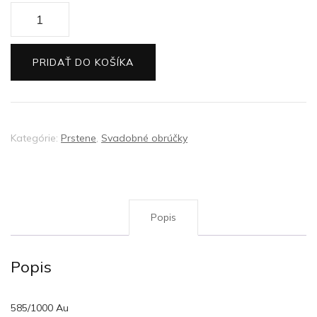
množstvo
Zlatý
tepaný
PRIDAŤ DO KOŠÍKA
prsteň
tenký
Kategórie:
Prstene
,
Svadobné obrúčky
Popis
Popis
585/1000 Au