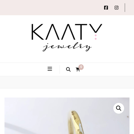
Autorský šperk
Kaaty
0
Jewelry