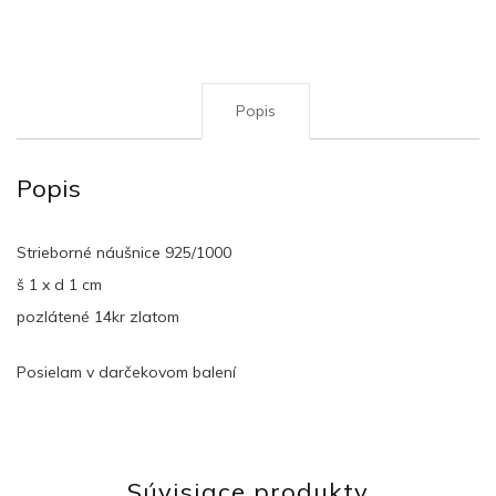
Popis
Popis
Strieborné náušnice 925/1000
š 1 x d 1 cm
pozlátené 14kr zlatom
Posielam v darčekovom balení
Súvisiace produkty