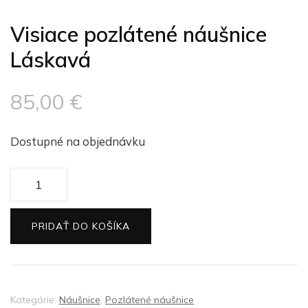
Visiace pozlátené náušnice
Láskavá
85,00
€
Dostupné na objednávku
množstvo
Visiace
pozlátené
PRIDAŤ DO KOŠÍKA
náušnice
Láskavá
Kategórie:
Náušnice
,
Pozlátené náušnice