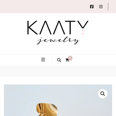
Autorský šperk
Kaaty
0
Jewelry