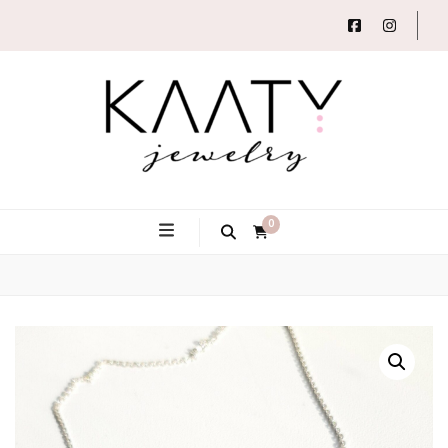
Autorský šperk
Kaaty
0
Jewelry