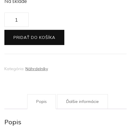
Na sklade
množstvo
Strieborný
náhrdelnik
PRIDAŤ DO KOŠÍKA
Život
1
Kategória:
Náhrdelníky
Popis
Ďalšie informácie
Popis