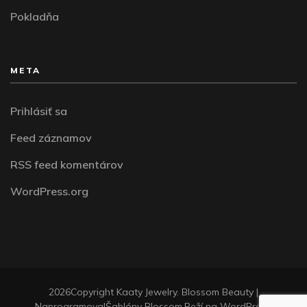
Pokladňa
META
Prihlásiť sa
Feed záznamov
RSS feed komentárov
WordPress.org
2026Copyright
Kaaty Jewelry
.
Blossom Beauty |
Naprogramoval
Šablóny Blossom
.Beží na
WordPress
.