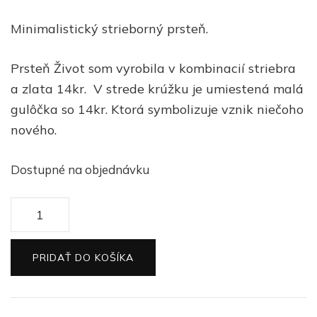
Minimalistický strieborný prsteň.
Prsteň Život som vyrobila v kombinacií striebra
a zlata 14kr. V strede krúžku je umiestená malá
gulôčka so 14kr. Ktorá symbolizuje vznik niečoho
nového.
Dostupné na objednávku
množstvo
Strieborný
prsteň
PRIDAŤ DO KOŠÍKA
Život
kruh