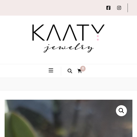
Autorský šperk
Kaaty
0
Jewelry