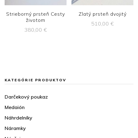
Strieborný prsteň Cesty
Zlatý prsteň dvojitý
životom
510,00
€
380,00
€
KATEGÓRIE PRODUKTOV
Darčekový poukaz
Medaión
Náhrdelníky
Náramky