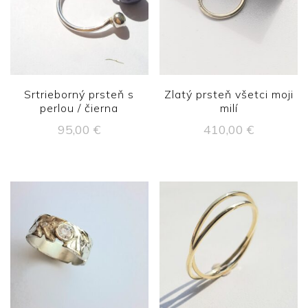
Srtrieborný prsteň s
Zlatý prsteň všetci moji
perlou / čierna
milí
95,00
€
410,00
€