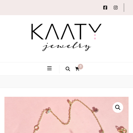
Autorský šperk
Kaaty
0
Jewelry