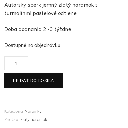
Autorský šperk jemný zlatý náramok s
turmalínmi pastelové odtiene
Doba dodnania 2 -3 týždne
Dostupné na objednávku
množstvo
Zlatý
náramok
PRIDAŤ DO KOŠÍKA
s
turmalínom
Kategória:
Náramky
Značka:
zlaty naramok