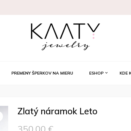
welry
PREMENY ŠPERKOV NA MIERU
ESHOP
KDE 
Zlatý náramok Leto
350,00
€