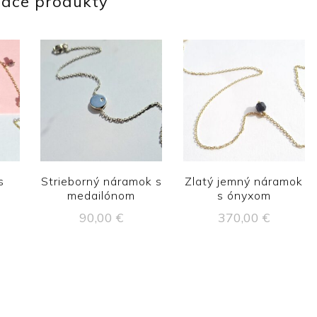
iace produkty
s
Strieborný náramok s
Zlatý jemný náramok
medailónom
s ónyxom
90,00
€
370,00
€