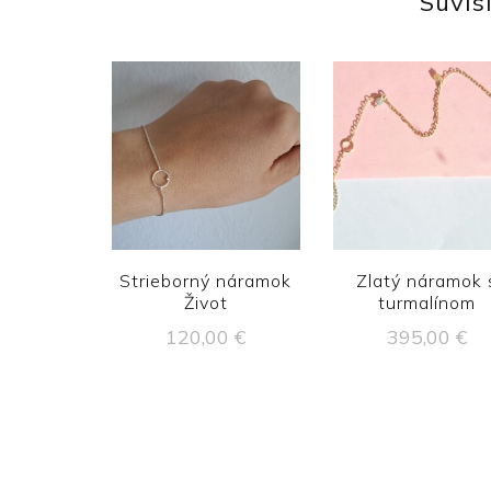
Súvis
Strieborný náramok
Zlatý náramok 
Život
turmalínom
120,00
€
395,00
€