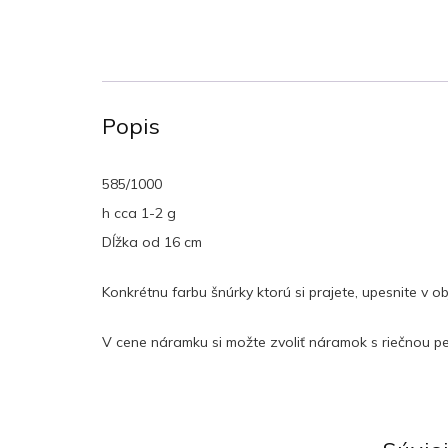
Popis
585/1000
h cca 1-2 g
Dĺžka od 16 cm
Konkrétnu farbu šnúrky ktorú si prajete, upesnite v 
V cene náramku si možte zvoliť náramok s riečnou per