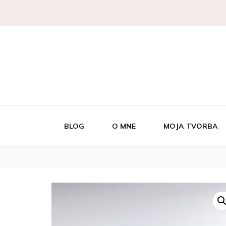
Autorský šperk
Kaaty Je
BLOG
O MNE
MOJA TVORBA