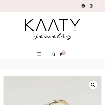
Autorský šperk
Kaaty
0
Jewelry