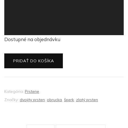
Dostupné na objednávku
množstvo
PRIDAŤ DO KOŠÍKA
Zlatý
prsteň
dvojitý
Kategória:
Prstene
Značky:
dvojity prsten
,
obrucka
,
šperk
,
zlatý prsten