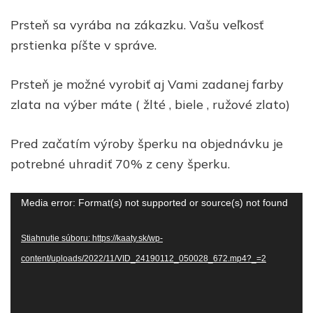
Prsteň sa vyrába na zákazku. Vašu veľkosť
prstienka píšte v správe.
Prsteň je možné vyrobiť aj Vami zadanej farby
zlata na výber máte ( žlté , biele , ružové zlato)
Pred začatím výroby šperku na objednávku je
potrebné uhradiť 70% z ceny šperku.
Video
Media error: Format(s) not supported or source(s) not found
prehrávač
Stiahnutie súboru: https://kaaty.sk/wp-
content/uploads/2022/11/VID_24190112_050028_672.mp4?_=2