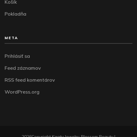
Košík
Pokladňa
META
Prihlásiť sa
Feed záznamov
RSS feed komentárov
WordPress.org
2026Copyright
Kaaty Jewelry
.
Blossom Beauty |