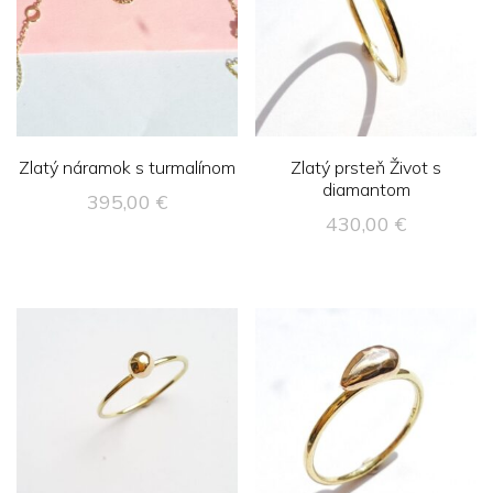
Zlatý náramok s turmalínom
Zlatý prsteň Život s
diamantom
395,00
€
430,00
€