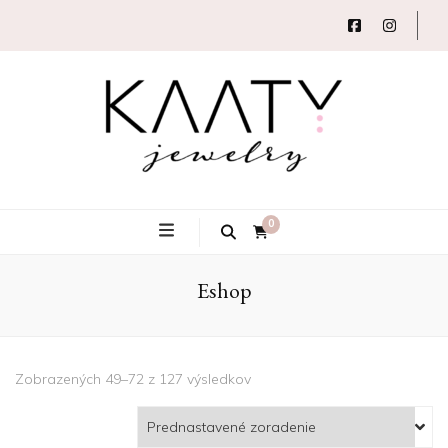
Autorský šperk
Kaaty
0
Eshop
Jewelry
Zobrazených 49–72 z 127 výsledkov