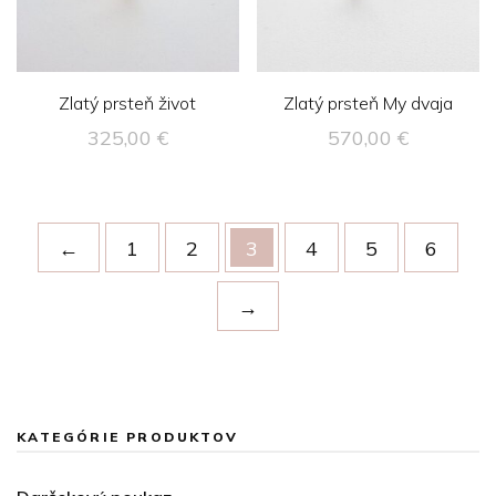
Zlatý prsteň život
Zlatý prsteň My dvaja
325,00
€
570,00
€
←
1
2
3
4
5
6
→
KATEGÓRIE PRODUKTOV