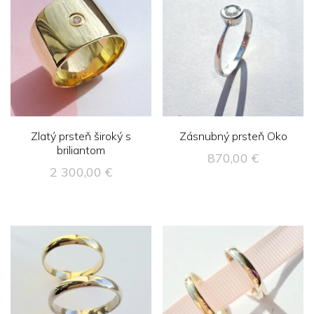
Zlatý prsteň široký s
Zásnubný prsteň Oko
briliantom
870,00
€
2 300,00
€