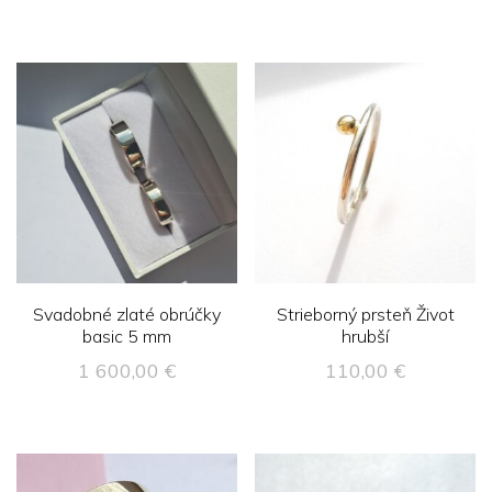
Svadobné zlaté obrúčky
Strieborný prsteň Život
basic 5 mm
hrubší
1 600,00
€
110,00
€